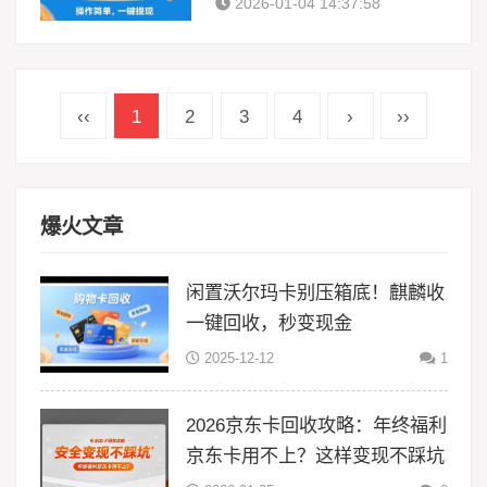
2026-01-04 14:37:58
费！
‹‹
1
2
3
4
›
››
爆火文章
闲置沃尔玛卡别压箱底！麒麟收
一键回收，秒变现金
2025-12-12
1
2026京东卡回收攻略：年终福利
京东卡用不上？这样变现不踩坑