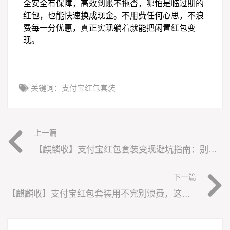
全安全有保障，高效到账不拖沓，哪怕是临过期的
红包，也能快速换成现金。不用费任何心思，不浪
费每一分优惠，真正实现躺着就能把闲置红包变
现。
关键词：
支付宝红包套装
上一篇
【麒麟收】支付宝红包套装变现避坑指南：别让小钱，给你招来大风险
下一篇
【麒麟收】支付宝红包套装用不完别浪费，这样处理更省心