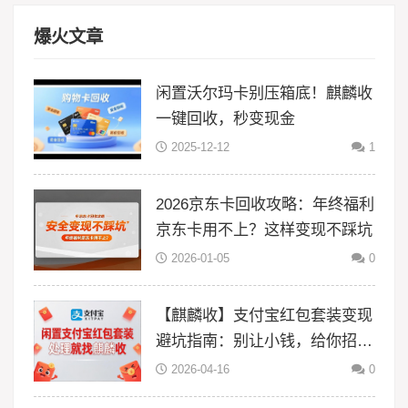
爆火文章
闲置沃尔玛卡别压箱底！麒麟收
一键回收，秒变现金
2025-12-12
1
2026京东卡回收攻略：年终福利
京东卡用不上？这样变现不踩坑
2026-01-05
0
【麒麟收】支付宝红包套装变现
避坑指南：别让小钱，给你招来
大风险
2026-04-16
0