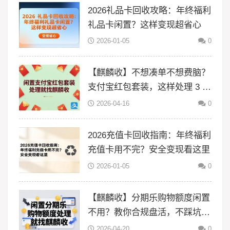
2026礼品卡回收攻略：年终福利
礼品卡闲置？这样变现超省心
2026-01-05
0
【麒麟收】不想凑单不想费脑？
支付宝红包套装，这样处理 3 分
钟搞定
2026-04-16
0
2026充值卡回收指南：年终福利
充值卡用不完？安全变现看这里
2026-01-05
0
【麒麟收】分期乐购物额度闲置
不用？教你合规盘活，不踩坑更
省心
2026-04-20
0