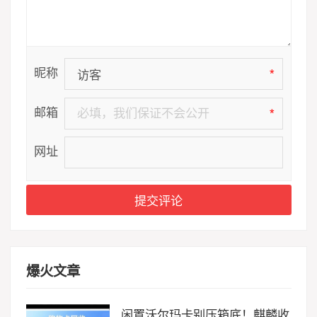
昵称
*
邮箱
*
网址
爆火文章
闲置沃尔玛卡别压箱底！麒麟收