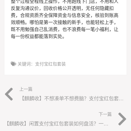
整个过程全程线上操作，不用跑线下门店，不用和人
反复沟通议价，回收价格公开透明，无任何隐藏扣
费，合规资质齐全保障资金与信息安全，核验到账高
效顺畅。哪怕是第一次接触的新手，也能轻松上手，
既不用勉强自己乱消费，也不浪费每一笔小福利，让
每一份权益都能落到实处。
关键词：
支付宝红包套装
上一篇
【麒麟收】不想凑单不想费脑？支付宝红包套装，这样处理 3 分钟搞定
下一篇
【麒麟收】闲置支付宝红包套装如何盘活？一文讲清合规变现方式