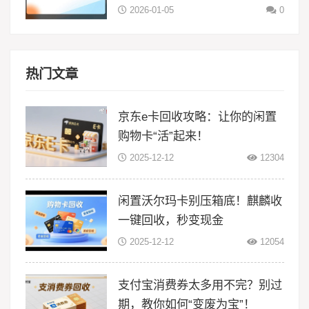
2026-01-05
0
热门文章
京东e卡回收攻略：让你的闲置
购物卡“活”起来！
2025-12-12
12304
闲置沃尔玛卡别压箱底！麒麟收
一键回收，秒变现金
2025-12-12
12054
支付宝消费券太多用不完？别过
期，教你如何“变废为宝”！