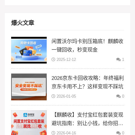
爆火文章
闲置沃尔玛卡别压箱底！麒麟收
一键回收，秒变现金
2025-12-12
1
2026京东卡回收攻略：年终福利
京东卡用不上？这样变现不踩坑
2026-01-05
0
【麒麟收】支付宝红包套装变现
避坑指南：别让小钱，给你招来
大风险
2026-04-16
0