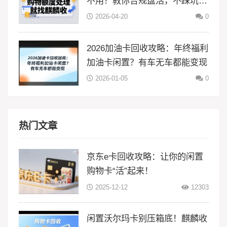
不用？教你合规盘活，不踩坑更
省心
2026-04-20
0
2026加油卡回收攻略：年终福利
加油卡闲置？有车无车都能变现
2026-01-05
0
热门文章
京东e卡回收攻略：让你的闲置
购物卡“活”起来！
2025-12-12
12303
闲置沃尔玛卡别压箱底！麒麟收