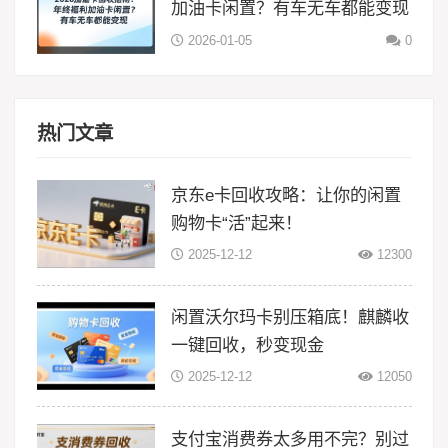
加油卡闲置？有车无车都能变现
2026-01-05
0
热门文章
京东e卡回收攻略：让你的闲置
购物卡“活”起来！
2025-12-12
12300
闲置沃尔玛卡别压箱底！麒麟收
一键回收，秒变现金
2025-12-12
12050
支付宝消费券太多用不完？别过