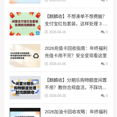
2026-01-05
0
【麒麟收】不想凑单不想费脑？
支付宝红包套装，这样处理 3 分
钟搞定
2026-04-16
0
2026充值卡回收指南：年终福利
充值卡用不完？安全变现看这里
2026-01-05
0
【麒麟收】分期乐购物额度闲置
不用？教你合规盘活，不踩坑更
省心
2026-04-20
0
2026加油卡回收攻略：年终福利