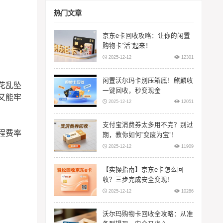
热门文章
京东e卡回收攻略：让你的闲置
购物卡“活”起来！
2025-12-12
12301
闲置沃尔玛卡别压箱底！麒麟收
花乱坠
一键回收，秒变现金
又能牢
2025-12-12
12051
支付宝消费券太多用不完？别过
程费率
期，教你如何“变废为宝”！
2025-12-12
11909
【实操指南】京东e卡怎么回
收？三步完成安全变现！
2025-12-12
10286
沃尔玛购物卡回收全攻略：从准