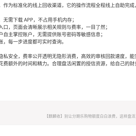
。作为标准化的线上回收渠道，它的操作流程全程线上自助完成
无需下载 APP，不占用手机内存；
入口，页面会清晰展示相关规则与费率，一目了然；
户自主掌控账户，无需提供账号密码等敏感信息；
账，每一步进度都可实时查询。
隐私安全，费率公开透明无隐形消费，高效的审核回款速度，能
花费额外的时间和精力。合理盘活闲置的授信资源，给自己的财
【麒麟收】别让分期乐购物额度白白浪费，这样盘活