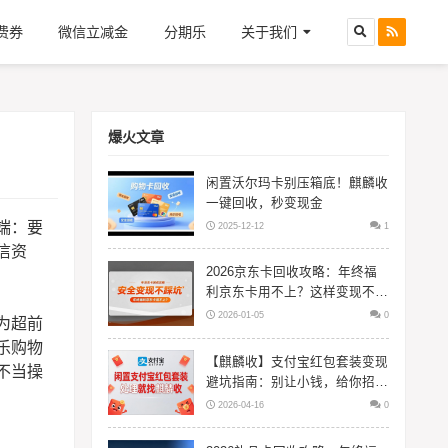
费券
微信立减金
分期乐
关于我们
爆火文章
闲置沃尔玛卡别压箱底！麒麟收
一键回收，秒变现金
端：要
2025-12-12
1
信资
2026京东卡回收攻略：年终福
利京东卡用不上？这样变现不踩
坑
2026-01-05
0
为超前
乐购物
【麒麟收】支付宝红包套装变现
不当操
避坑指南：别让小钱，给你招来
大风险
2026-04-16
0