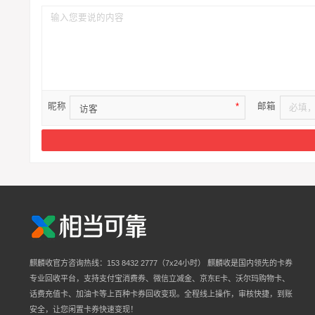
昵称
邮箱
*
麒麟收官方咨询热线：153 8432 2777（7x24小时） 麒麟收是国内领先的卡券
专业回收平台，支持支付宝消费券、微信立减金、京东E卡、沃尔玛购物卡、
话费充值卡、加油卡等上百种卡券回收变现。全程线上操作，审核快捷，到账
安全，让您闲置卡券快速变现！