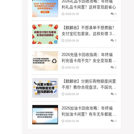
2026礼品卡回收攻略：年终福
利礼品卡闲置？这样变现超省心
2026-01-05
0
【麒麟收】不想凑单不想费脑？
支付宝红包套装，这样处理 3
分钟搞定
2026-04-16
0
2026充值卡回收指南：年终福
利充值卡用不完？安全变现看这
里
2026-01-05
0
【麒麟收】分期乐购物额度闲置
不用？教你合规盘活，不踩坑更
省心
2026-04-20
0
2026加油卡回收攻略：年终福
利加油卡闲置？有车无车都能变
现
2026-01-05
0