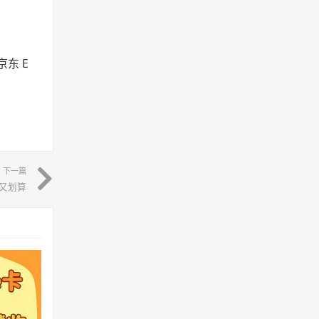
东 E
下一篇
心又划算