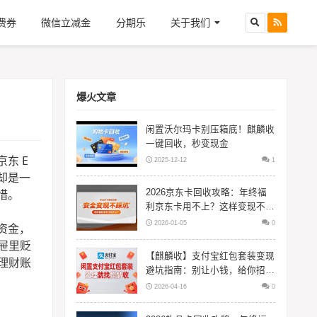
费券
微信立减金
分期乐
关于我们
爆火文章
闲置沃尔玛卡别压箱底！麒麟收
一键回收，秒变现金
东 E
2025-12-12
1
却是一
惜。
2026京东卡回收攻略：年终福
利京东卡用不上？这样变现不踩
坑
2026-01-05
0
资金，
屉里贬
【麒麟收】支付宝红包套装变现
理财账
避坑指南：别让小钱，给你招来
大风险
2026-04-16
0