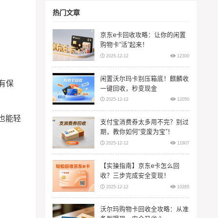
热门文章
京东e卡回收攻略：让你的闲置
购物卡“活”起来！
2025-12-12
12300
闲置沃尔玛卡别压箱底！麒麟收
有保
一键回收，秒变现金
2025-12-12
12050
也能轻
支付宝消费券太多用不完？别过
期，教你如何“变废为宝”！
2025-12-12
11907
【实操指南】京东e卡怎么回
收？三步完成安全变现！
2025-12-12
10285
沃尔玛购物卡回收全攻略：从准