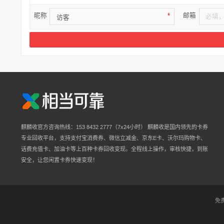
昵称
邮箱
*
麒麟收官方咨询热线：153 8432 2777（7x24小时） 麒麟收是国内领先的卡券
专业回收平台，支持支付宝消费券、微信立减金、京东E卡、沃尔玛购物卡、
话费充值卡、加油卡等上百种卡券回收变现。全程线上操作，审核快捷，到账
安全，让您闲置卡券快速变现！
免