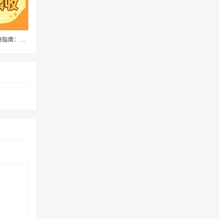
【麒麟收】京东 E 卡回收实用指南：闲置卡券轻松变现小技巧