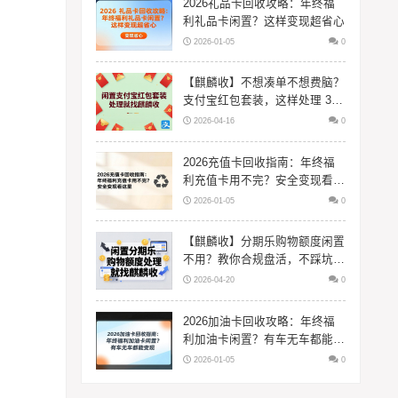
2026礼品卡回收攻略：年终福
利礼品卡闲置？这样变现超省心
2026-01-05
0
【麒麟收】不想凑单不想费脑？
支付宝红包套装，这样处理 3
分钟搞定
2026-04-16
0
2026充值卡回收指南：年终福
利充值卡用不完？安全变现看这
里
2026-01-05
0
【麒麟收】分期乐购物额度闲置
不用？教你合规盘活，不踩坑更
省心
2026-04-20
0
2026加油卡回收攻略：年终福
利加油卡闲置？有车无车都能变
现
2026-01-05
0